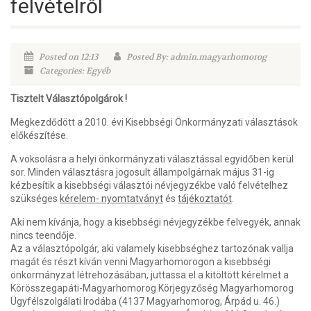
felvételről
Posted on 12:13
Posted By: admin.magyarhomorog
Categories: Egyéb
Tisztelt Választópolgárok !
Megkezdődött a 2010. évi Kisebbségi Önkormányzati választások
előkészítése.
A voksolásra a helyi önkormányzati választással egyidőben kerül
sor. Minden választásra jogosult állampolgárnak május 31-ig
kézbesítik a kisebbségi választói névjegyzékbe való felvételhez
szükséges
kérelem- nyomtatványt
és
tájékoztatót
.
Aki nem kívánja, hogy a kisebbségi névjegyzékbe felvegyék, annak
nincs teendője.
Az a választópolgár, aki valamely kisebbséghez tartozónak vallja
magát és részt kíván venni Magyarhomorogon a kisebbségi
önkormányzat létrehozásában, juttassa el a kitöltött kérelmet a
Körösszegapáti-Magyarhomorog Körjegyzőség Magyarhomorog
Ügyfélszolgálati Irodába (4137 Magyarhomorog, Árpád u. 46.)