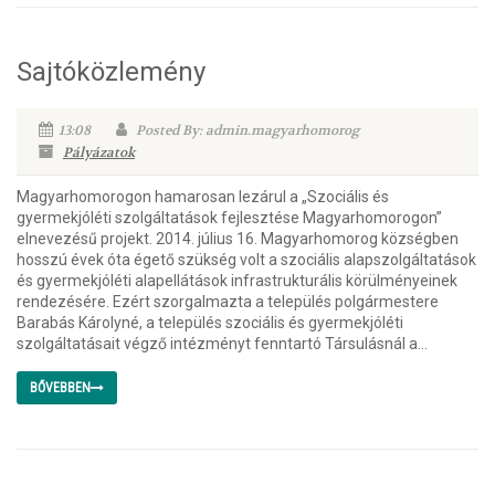
Sajtóközlemény
13:08
Posted By: admin.magyarhomorog
Pályázatok
Magyarhomorogon hamarosan lezárul a „Szociális és
gyermekjóléti szolgáltatások fejlesztése Magyarhomorogon”
elnevezésű projekt. 2014. július 16. Magyarhomorog községben
hosszú évek óta égető szükség volt a szociális alapszolgáltatások
és gyermekjóléti alapellátások infrastrukturális körülményeinek
rendezésére. Ezért szorgalmazta a település polgármestere
Barabás Károlyné, a település szociális és gyermekjóléti
szolgáltatásait végző intézményt fenntartó Társulásnál a...
BŐVEBBEN