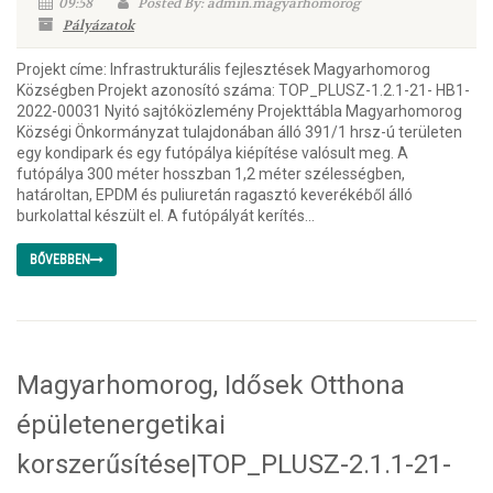
09:58
Posted By: admin.magyarhomorog
Pályázatok
Projekt címe: Infrastrukturális fejlesztések Magyarhomorog
Községben Projekt azonosító száma: TOP_PLUSZ-1.2.1-21- HB1-
2022-00031 Nyitó sajtóközlemény Projekttábla Magyarhomorog
Községi Önkormányzat tulajdonában álló 391/1 hrsz-ú területen
egy kondipark és egy futópálya kiépítése valósult meg. A
futópálya 300 méter hosszban 1,2 méter szélességben,
határoltan, EPDM és puliuretán ragasztó keverékéből álló
burkolattal készült el. A futópályát kerítés...
BŐVEBBEN
Magyarhomorog, Idősek Otthona
épületenergetikai
korszerűsítése|TOP_PLUSZ-2.1.1-21-