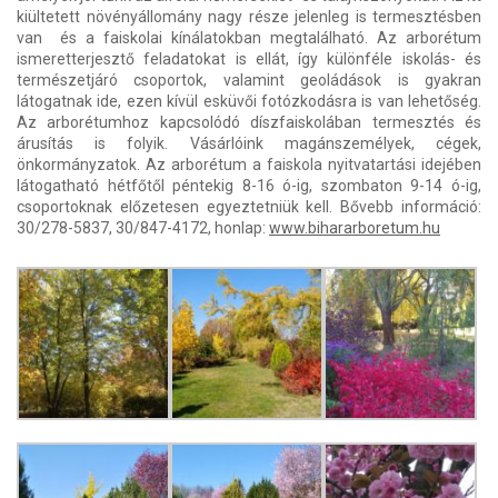
kiültetett növényállomány nagy része jelenleg is termesztésben
van és a faiskolai kínálatokban megtalálható. Az arborétum
ismeretterjesztő feladatokat is ellát, így különféle iskolás- és
természetjáró csoportok, valamint geoládások is gyakran
látogatnak ide, ezen kívül esküvői fotózkodásra is van lehetőség.
Az arborétumhoz kapcsolódó díszfaiskolában termesztés és
árusítás is folyik. Vásárlóink magánszemélyek, cégek,
önkormányzatok. Az arborétum a faiskola nyitvatartási idejében
látogatható hétfőtől péntekig 8-16 ó-ig, szombaton 9-14 ó-ig,
csoportoknak előzetesen egyeztetniük kell. Bővebb információ:
30/278-5837, 30/847-4172, honlap:
www.bihararboretum.hu