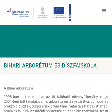
BIHARI ARBORÉTUM ÉS DÍSZFAISKOLA
A Bihar arborétum
1998-ban lett eltelepítve az itt taláható növényállomány, majd
2004-ben lett hivatalosan is arborétummá nyilvánítva. Lombos és
örökzöld díszfák, díszcserjék olyan fajai, fajtái találhatóak itt meg,
amelyek jól tűrik az alföldi hőmérséklet- és talajviszonyokat. Az itt