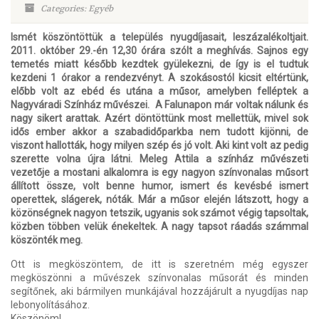
Categories: Egyéb
Ismét köszöntöttük a település nyugdíjasait, leszázalékoltjait.
2011. október 29.-én 12,30 órára szólt a meghívás. Sajnos egy
temetés miatt később kezdtek gyülekezni, de így is el tudtuk
kezdeni 1 órakor a rendezvényt. A szokásostól kicsit eltértünk,
előbb volt az ebéd és utána a műsor, amelyben felléptek a
Nagyváradi Színház művészei. A Falunapon már voltak nálunk és
nagy sikert arattak. Azért döntöttünk most mellettük, mivel sok
idős ember akkor a szabadidőparkba nem tudott kijönni, de
viszont hallották, hogy milyen szép és jó volt. Aki kint volt az pedig
szerette volna újra látni. Meleg Attila a színház művészeti
vezetője a mostani alkalomra is egy nagyon színvonalas műsort
állított össze, volt benne humor, ismert és kevésbé ismert
operettek, slágerek, nóták. Már a műsor elején látszott, hogy a
közönségnek nagyon tetszik, ugyanis sok számot végig tapsoltak,
közben többen velük énekeltek. A nagy tapsot ráadás számmal
köszönték meg.
Ott is megköszöntem, de itt is szeretném még egyszer
megköszönni a művészek színvonalas műsorát és minden
segítőnek, aki bármilyen munkájával hozzájárult a nyugdíjas nap
lebonyolításához.
Köszönöm!