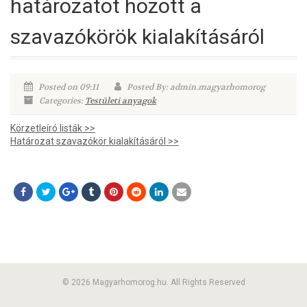
határozatot hozott a
szavazókörök kialakításáról
Posted on 09:11
Posted By: admin.magyarhomorog
Categories:
Testületi anyagok
Körzetleíró listák >>
Határozat szavazókör kialakításáról >>
© 2026 Magyarhomorog.hu. All Rights Reserved