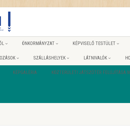
ŐL
ÖNKORMÁNYZAT
KÉPVISELŐ TESTÜLET
KOZÁSOK
SZÁLLÁSHELYEK
LÁTNIVALÓK
HO
KÉPGALÉRIA
KÖZTERÜLETI JÁTSZÓTÉR FELÚJÍTÁSA