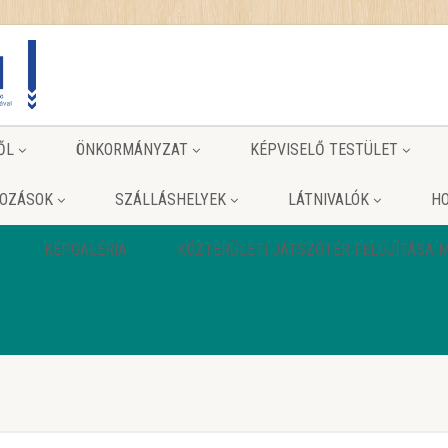
ŐL
ÖNKORMÁNYZAT
KÉPVISELŐ TESTÜLET
KOZÁSOK
SZÁLLÁSHELYEK
LÁTNIVALÓK
HO
KÉPGALÉRIA
KÖZTERÜLETI JÁTSZÓTÉR FELÚJÍTÁSA