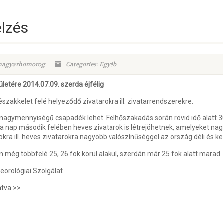
elzés
.magyarhomorog
Categories: Egyéb
letére 2014.07.09. szerda éjfélig
zakkelet felé helyeződő zivatarokra ill. zivatarrendszerekre.
 nagymennyiségű csapadék lehet. Felhőszakadás során rövid idő alatt 
 a nap második felében heves zivatarok is létrejöhetnek, amelyeket na
kra ill. heves zivatarokra nagyobb valószínűséggel az ország déli és ke
még többfelé 25, 26 fok körül alakul, szerdán már 25 fok alatt marad.
eorológiai Szolgálat
ntva >>