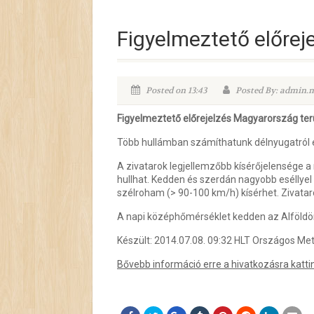
Figyelmeztető előrej
Posted on 13:43
Posted By: admin
Figyelmeztető előrejelzés Magyarország terü
Több hullámban számíthatunk délnyugatról és
A zivatarok legjellemzőbb kísérőjelensége a
hullhat. Kedden és szerdán nagyobb eséllyel
szélroham (> 90-100 km/h) kísérhet. Zivataro
A napi középhőmérséklet kedden az Alföldön 
Készült: 2014.07.08. 09:32 HLT Országos Met
Bővebb információ erre a hivatkozásra katti