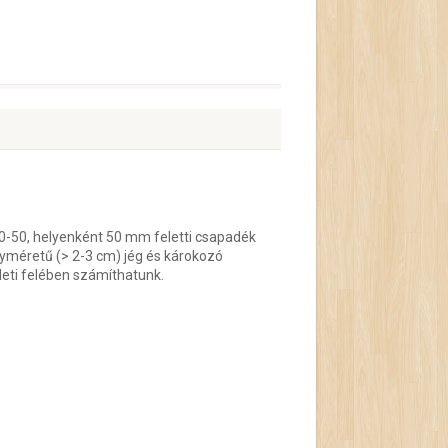
30-50, helyenként 50 mm feletti csapadék
gyméretű (> 2-3 cm) jég és károkozó
leti felében számíthatunk.