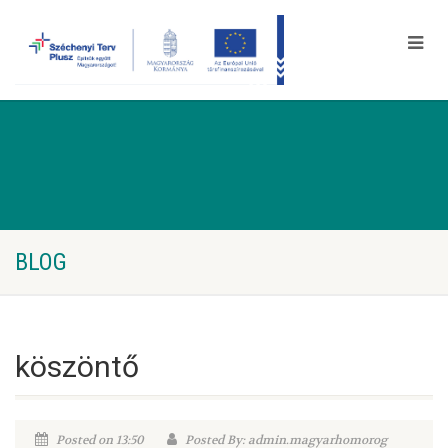
BLOG
köszöntő
Posted on 13:50
Posted By: admin.magyarhomorog