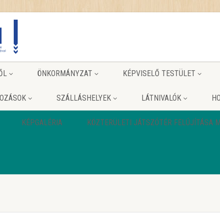
ŐL
ÖNKORMÁNYZAT
KÉPVISELŐ TESTÜLET
KOZÁSOK
SZÁLLÁSHELYEK
LÁTNIVALÓK
HO
KÉPGALÉRIA
KÖZTERÜLETI JÁTSZÓTÉR FELÚJÍTÁSA