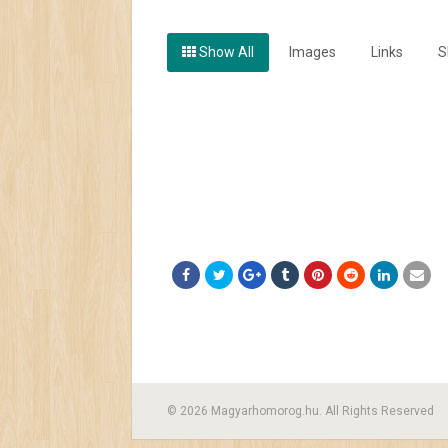
Show All
Images
Links
S
© 2026 Magyarhomorog.hu. All Rights Reserved