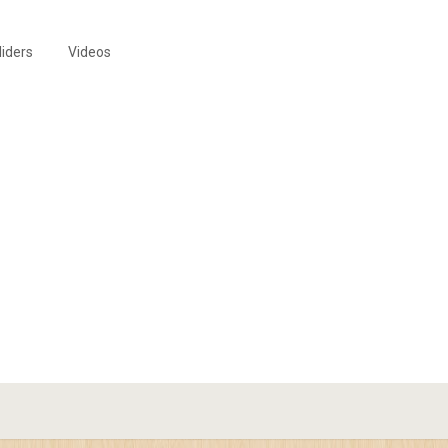
liders
Videos