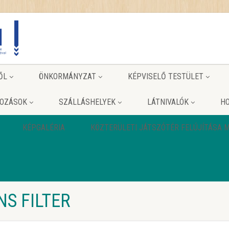
ŐL
ÖNKORMÁNYZAT
KÉPVISELŐ TESTÜLET
KOZÁSOK
SZÁLLÁSHELYEK
LÁTNIVALÓK
HO
KÉPGALÉRIA
KÖZTERÜLETI JÁTSZÓTÉR FELÚJÍTÁSA
S FILTER