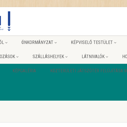
ŐL
ÖNKORMÁNYZAT
KÉPVISELŐ TESTÜLET
KOZÁSOK
SZÁLLÁSHELYEK
LÁTNIVALÓK
HO
KÉPGALÉRIA
KÖZTERÜLETI JÁTSZÓTÉR FELÚJÍTÁSA