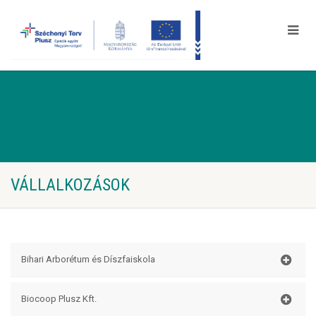
VÁLLALKOZÁSOK
Bihari Arborétum és Díszfaiskola
Cím:
Magyarhomorog, Köztársaság u. 20.
Biocoop Plusz Kft.
Tel:
30/278-5837, 30/515-2236